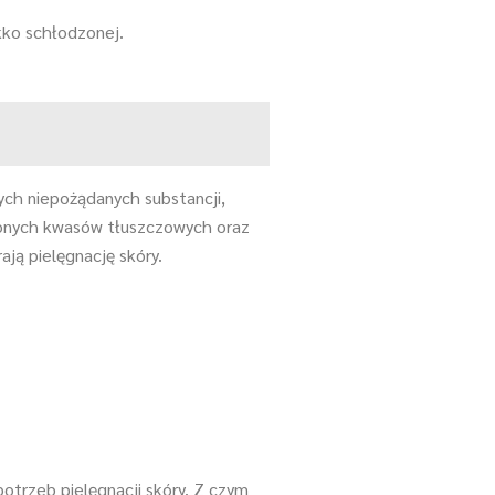
kko schłodzonej.
nych niepożądanych substancji,
conych kwasów tłuszczowych oraz
ają pielęgnację skóry.
potrzeb pielęgnacji skóry. Z czym