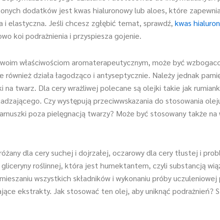
onych dodatków jest kwas hialuronowy lub aloes, które zapewniaj
ka i elastyczna. Jeśli chcesz zgłębić temat, sprawdź,
kwas hialuro
wo koi podrażnienia i przyspiesza gojenie.
ki swoim właściwościom aromaterapeutycznym, może być wzbogacon
ale również działa łagodząco i antyseptycznie. Należy jednak pami
 na twarz. Dla cery wrażliwej polecane są olejki takie jak rumian
ygładzającego. Czy występują przeciwwskazania do stosowania olej
arnuszki poza pielęgnacją twarzy? Może być stosowany także na wł
różany dla cery suchej i dojrzałej, oczarowy dla cery tłustej i pr
i gliceryny roślinnej, która jest humektantem, czyli substancją w
ieszaniu wszystkich składników i wykonaniu próby uczuleniowej
łające ekstrakty. Jak stosować ten olej, aby uniknąć podrażnień? 