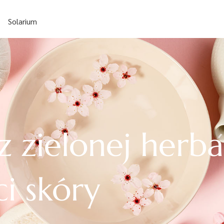
Solarium
 zielonej herba
ci skóry