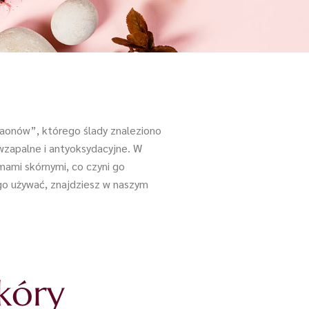
araonów”, którego ślady znaleziono
iwzapalne i antyoksydacyjne. W
mami skórnymi, co czyni go
 go używać, znajdziesz w naszym
skóry