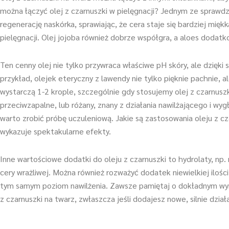
można łączyć olej z czarnuszki w pielęgnacji? Jednym ze sprawdz
regenerację naskórka, sprawiając, że cera staje się bardziej mięk
pielęgnacji. Olej jojoba również dobrze współgra, a aloes dodatko
Ten cenny olej nie tylko przywraca właściwe pH skóry, ale dzię
przykład, olejek eteryczny z lawendy nie tylko pięknie pachnie, 
wystarczą 1-2 krople, szczególnie gdy stosujemy olej z czarnuszki
przeciwzapalne, lub różany, znany z działania nawilżającego i w
warto zrobić próbę uczuleniową. Jakie są zastosowania oleju z cz
wykazuje spektakularne efekty.
Inne wartościowe dodatki do oleju z czarnuszki to hydrolaty, np. 
cery wrażliwej. Można również rozważyć dodatek niewielkiej ilośc
tym samym poziom nawilżenia. Zawsze pamiętaj o dokładnym wym
z czarnuszki na twarz, zwłaszcza jeśli dodajesz nowe, silnie dzia