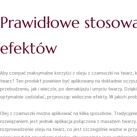
Prawidłowe stosowa
efektów
Aby czerpać maksymalne korzyści z oleju z czarnuszki na twarz, 
twarz? Ten produkt powinien być aplikowany na dokładnie oczyszc
przebudzeniu, jak i wieczór, po demakijażu i umyciu twarzy. Dzię
optymalnie zadziałać, przynosząc widoczne efekty. W jakich pro
Olej z czarnuszki można aplikować na kilka sposobów. Tradycyjni
rozwiązaniem jest jednak aplikacja połączona z masażem twarzy.
rozprowadzenie oleju na twarz, co jest szczególnie ważne w przy
cenny produkt opuszkami palców, aby wspomóc jego wchłanianie i