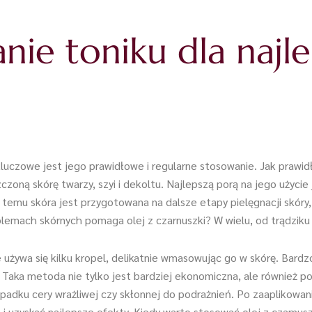
nie toniku dla najl
kluczowe jest jego prawidłowe i regularne stosowanie. Jak prawid
zoną skórę twarzy, szyi i dekoltu. Najlepszą porą na jego użycie
ki temu skóra jest przygotowana na dalsze etapy pielęgnacji skóry
blemach skórnych pomaga olej z czarnuszki? W wielu, od trądziku
e używa się kilku kropel, delikatnie wmasowując go w skórę. Bard
 Taka metoda nie tylko jest bardziej ekonomiczna, ale również 
padku cery wrażliwej czy skłonnej do podrażnień. Po zaaplikowani
 uzyskać najlepsze efekty. Kiedy warto stosować olej z czarnusz