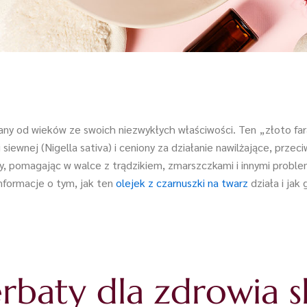
 znany od wieków ze swoich niezwykłych właściwości. Ten „złoto f
ewnej (Nigella sativa) i ceniony za działanie nawilżające, przec
y, pomagając w walce z trądzikiem, zmarszczkami i innymi proble
nformacje o tym, jak ten
olejek z czarnuszki na twarz
działa i jak
erbaty dla zdrowia 