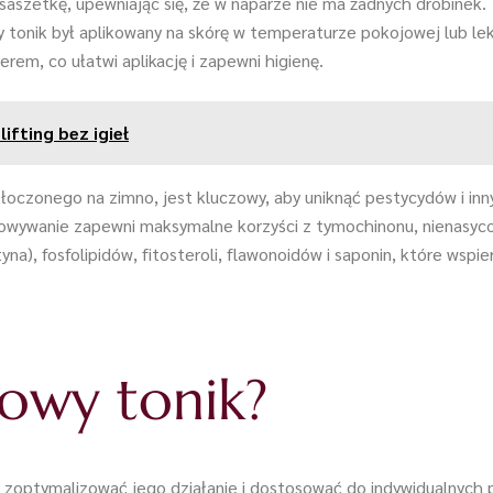
 saszetkę, upewniając się, że w naparze nie ma żadnych drobinek.
y tonik był aplikowany na skórę w temperaturze pokojowej lub le
erem, co ułatwi aplikację i zapewni higienę.
ifting bez igieł
i tłoczonego na zimno, jest kluczowy, aby uniknąć pestycydów i in
howywanie zapewni maksymalne korzyści z tymochinonu, nienasy
na), fosfolipidów, fitosteroli, flawonoidów i saponin, które wspier
owy tonik?
by zoptymalizować jego działanie i dostosować do indywidualnych 