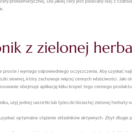
 cery problematycznej. Dla jakiej cery jest polecany olej z czarnus
e.
onik z zielonej herb
kle proste i wymaga odpowiedniego oczyszczenia. Aby uzyskać najl
zki siewnej, który zachowuje więcej cennych właściwości. Jaki ol
tosowanie obejmuje aplikację kilku kropel tego cennego produktu
ku, użyj jednej saszetki lub łyżeczki liściastej zielonej herbaty
uzyskać optymalne stężenie składników aktywnych. Zbyt długie p