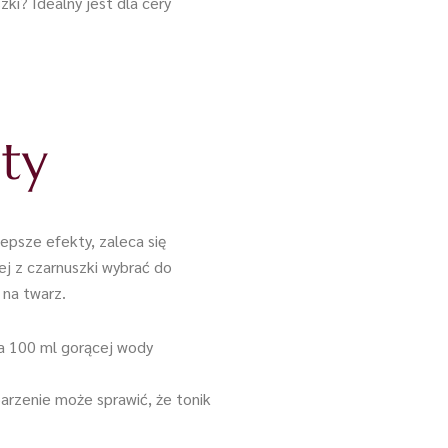
zki? Idealny jest dla cery
aty
epsze efekty, zaleca się
ej z czarnuszki wybrać do
 na twarz.
 na 100 ml gorącej wody
arzenie może sprawić, że tonik