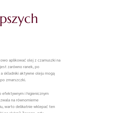
epszych
łowo aplikować olej z czarnuszki na
 jest zarówno ranek, po
, a składniki aktywne oleju mogą
 po zmarszczki.
zo efektywnym i higienicznym
pozwala na równomierne
u, warto delikatnie wklepać ten
ki na skórę? Zawsze, gdy