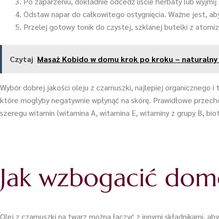
Po zaparzeniu, dokładnie odcedź liście herbaty lub wyjmij
Odstaw napar do całkowitego ostygnięcia. Ważne jest, ab
Przelej gotowy tonik do czystej, szklanej butelki z atomiz
Czytaj
Masaż Kobido w domu krok po kroku – naturalny l
Wybór dobrej jakości oleju z czarnuszki, najlepiej organicznego 
które mogłyby negatywnie wpłynąć na skórę. Prawidłowe przec
szeregu witamin (witamina A, witamina E, witaminy z grupy B, bioty
Jak wzbogacić dom
Olej z czarnuszki na twarz można łączyć z innymi składnikami, a