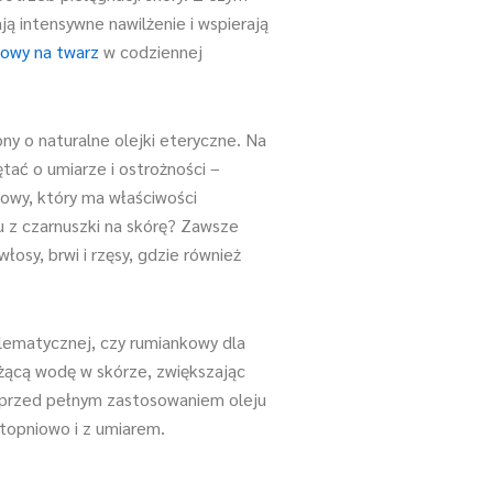
ą intensywne nawilżenie i wspierają
nowy na twarz
w codziennej
y o naturalne olejki eteryczne. Na
ętać o umiarze i ostrożności –
kowy, który ma właściwości
u z czarnuszki na skórę? Zawsze
osy, brwi i rzęsy, gdzie również
oblematycznej, czy rumiankowy dla
iążącą wodę w skórze, zwiększając
 przed pełnym zastosowaniem oleju
Stopniowo i z umiarem.