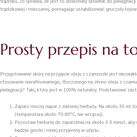
trądziku, co sprawia, że jest to doskonały składnik do pielęgnacji
trądzikowej i mieszanej, pomagając ustabilizować gruczoły łojow
Prosty przepis na t
Przygotowanie skóry na przyjęcie oleju z czarnuszki jest niezwy
stosowanie nierafinowanego, tłoczonego na zimno oleju z czarnus
pielęgnacji? Taki, który jest w 100% naturalny. Podstawowe zas
Zaparz mocny napar z zielonej herbaty. Na około 30 ml toni
(temperatura około 70-80°C, nie wrzącej).
Pozostaw herbatę do zaparzenia na około 3-5 minut, aby 
będzie gorzki i mniej przyjemny w użyciu.