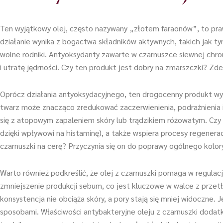
Ten wyjątkowy olej, często nazywany „złotem faraonów”, to prawd
działanie wynika z bogactwa składników aktywnych, takich jak ty
wolne rodniki. Antyoksydanty zawarte w czarnuszce siewnej ch
i utratę jędrności. Czy ten produkt jest dobry na zmarszczki? Z
Oprócz działania antyoksydacyjnego, ten drogocenny produkt wyk
twarz może znacząco zredukować zaczerwienienia, podrażnienia i
się z atopowym zapaleniem skóry lub trądzikiem różowatym. Czy t
dzięki wpływowi na histaminę), a także wspiera procesy regeneracy
czarnuszki na cerę? Przyczynia się on do poprawy ogólnego kolor
Warto również podkreślić, że olej z czarnuszki pomaga w regula
zmniejszenie produkcji sebum, co jest kluczowe w walce z przetłu
konsystencja nie obciąża skóry, a pory stają się mniej widoczne.
sposobami. Właściwości antybakteryjne oleju z czarnuszki dodat