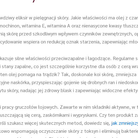
ziwy eliksir w pielęgnacji skóry. Jakie właściwości ma olej z cz
mochinon, witamina E, witamina A oraz nienasycone kwasy tłuszcz
ronią skórę przed szkodliwym wpływem czynników zewnętrznych, 
decydowanie wspiera on redukcję oznak starzenia, zapewniając mło
azuje silne właściwości przeciwzapalne i łagodzące. Regularne s
 stany zapalne, co jest szczególnie korzystne dla osób z cerą w
en olej pomaga na trądzik? Tak, doskonale koi skórę, zmniejsza 
jne naskórka, przyspieszając gojenie się drobnych ran i niedoskon
ytu skóry, nadając jej zdrowy blask i zapewniając widoczne efekt
cji pracy gruczołów łojowych. Zawarte w nim składniki aktywne,
szczającą się cerą, zaskórnikami i wypryskami. Czy ten produkt z
 Jeśli szukasz więcej skutecznych metod, dowiedz się,
jak zmniejsz
kowo wspomagają oczyszczanie skóry z toksyn i eliminują bakter