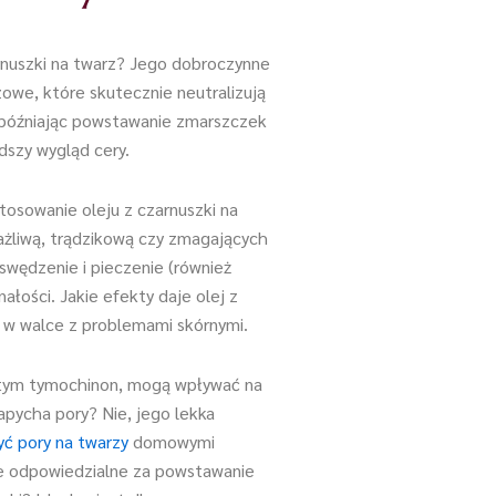
arnuszki na twarz? Jego dobroczynne
owe, które skutecznie neutralizują
opóźniając powstawanie zmarszczek
dszy wygląd cery.
tosowanie oleju z czarnuszki na
rażliwą, trądzikową czy zmagających
swędzenie i pieczenie (również
ałości. Jakie efekty daje olej z
y w walce z problemami skórnymi.
 w tym tymochinon, mogą wpływać na
apycha pory? Nie, jego lekka
yć pory na twarzy
domowymi
ie odpowiedzialne za powstawanie