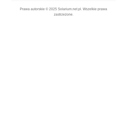
Prawa autorskie © 2025 Solarium.net.pl. Wszelkie prawa
zastrzeżone.
© 2025 solarium.net.pl • All Rights Reserved
Polityka prywatności