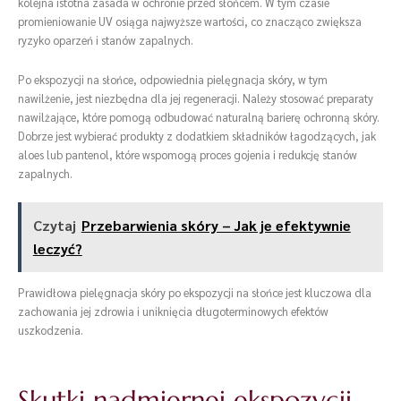
kolejna istotna zasada w ochronie przed słońcem. W tym czasie
promieniowanie UV osiąga najwyższe wartości, co znacząco zwiększa
ryzyko oparzeń i stanów zapalnych.
Po ekspozycji na słońce, odpowiednia pielęgnacja skóry, w tym
nawilżenie, jest niezbędna dla jej regeneracji. Należy stosować preparaty
nawilżające, które pomogą odbudować naturalną barierę ochronną skóry.
Dobrze jest wybierać produkty z dodatkiem składników łagodzących, jak
aloes lub pantenol, które wspomogą proces gojenia i redukcję stanów
zapalnych.
Czytaj
Przebarwienia skóry – Jak je efektywnie
leczyć?
Prawidłowa pielęgnacja skóry po ekspozycji na słońce jest kluczowa dla
zachowania jej zdrowia i uniknięcia długoterminowych efektów
uszkodzenia.
Skutki nadmiernej ekspozycji