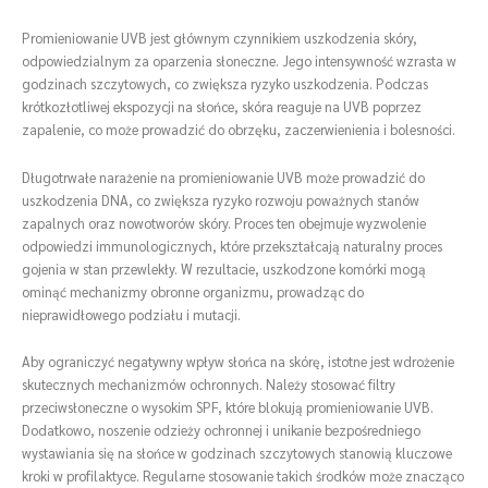
Promieniowanie UVB jest głównym czynnikiem uszkodzenia skóry,
odpowiedzialnym za oparzenia słoneczne. Jego intensywność wzrasta w
godzinach szczytowych, co zwiększa ryzyko uszkodzenia. Podczas
krótkozłotliwej ekspozycji na słońce, skóra reaguje na UVB poprzez
zapalenie, co może prowadzić do obrzęku, zaczerwienienia i bolesności.
Długotrwałe narażenie na promieniowanie UVB może prowadzić do
uszkodzenia DNA, co zwiększa ryzyko rozwoju poważnych stanów
zapalnych oraz nowotworów skóry. Proces ten obejmuje wyzwolenie
odpowiedzi immunologicznych, które przekształcają naturalny proces
gojenia w stan przewlekły. W rezultacie, uszkodzone komórki mogą
ominąć mechanizmy obronne organizmu, prowadząc do
nieprawidłowego podziału i mutacji.
Aby ograniczyć negatywny wpływ słońca na skórę, istotne jest wdrożenie
skutecznych mechanizmów ochronnych. Należy stosować filtry
przeciwsłoneczne o wysokim SPF, które blokują promieniowanie UVB.
Dodatkowo, noszenie odzieży ochronnej i unikanie bezpośredniego
wystawiania się na słońce w godzinach szczytowych stanowią kluczowe
kroki w profilaktyce. Regularne stosowanie takich środków może znacząco