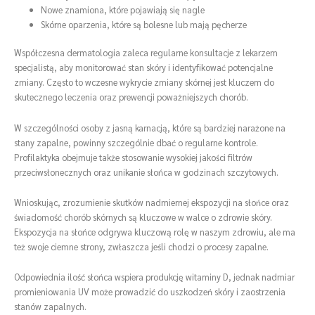
Nowe znamiona, które pojawiają się nagle
Skórne oparzenia, które są bolesne lub mają pęcherze
Współczesna dermatologia zaleca regularne konsultacje z lekarzem
specjalistą, aby monitorować stan skóry i identyfikować potencjalne
zmiany. Często to wczesne wykrycie zmiany skórnej jest kluczem do
skutecznego leczenia oraz prewencji poważniejszych chorób.
W szczególności osoby z jasną karnacją, które są bardziej narażone na
stany zapalne, powinny szczególnie dbać o regularne kontrole.
Profilaktyka obejmuje także stosowanie wysokiej jakości filtrów
przeciwsłonecznych oraz unikanie słońca w godzinach szczytowych.
Wnioskując, zrozumienie skutków nadmiernej ekspozycji na słońce oraz
świadomość chorób skórnych są kluczowe w walce o zdrowie skóry.
Ekspozycja na słońce odgrywa kluczową rolę w naszym zdrowiu, ale ma
też swoje ciemne strony, zwłaszcza jeśli chodzi o procesy zapalne.
Odpowiednia ilość słońca wspiera produkcję witaminy D, jednak nadmiar
promieniowania UV może prowadzić do uszkodzeń skóry i zaostrzenia
stanów zapalnych.