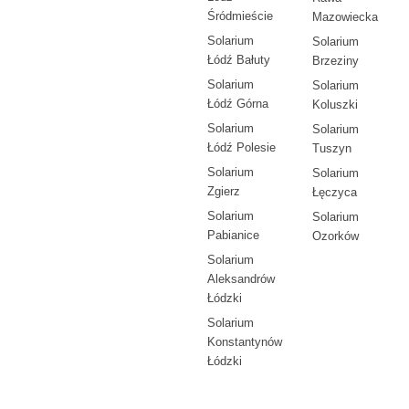
Śródmieście
Mazowiecka
Solarium
Solarium
Łódź Bałuty
Brzeziny
Solarium
Solarium
Łódź Górna
Koluszki
Solarium
Solarium
Łódź Polesie
Tuszyn
Solarium
Solarium
Zgierz
Łęczyca
Solarium
Solarium
Pabianice
Ozorków
Solarium
Aleksandrów
Łódzki
Solarium
Konstantynów
Łódzki