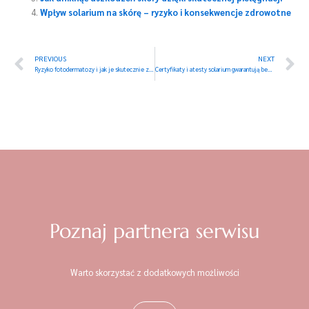
Wpływ solarium na skórę – ryzyko i konsekwencje zdrowotne
Prev
N
PREVIOUS
NEXT
Ryzyko fotodermatozy i jak je skutecznie zmniejszyć
Certyfikaty i atesty solarium gwarantują bezpieczeństwo użytkowników
Poznaj partnera serwisu
Warto skorzystać z dodatkowych możliwości