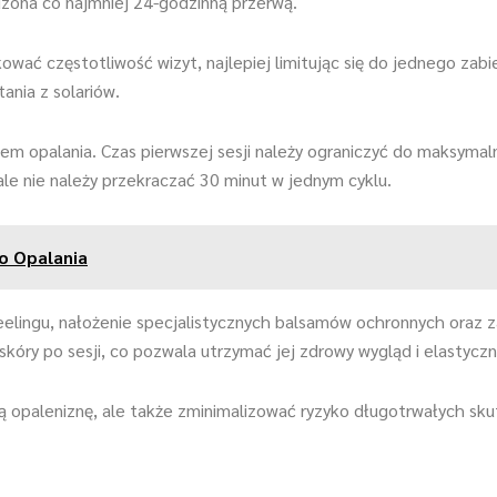
edzona co najmniej 24-godzinną przerwą.
ować częstotliwość wizyt, najlepiej limitując się do jednego zab
ania z solariów.
sem opalania. Czas pierwszej sesji należy ograniczyć do maksyma
ale nie należy przekraczać 30 minut w jednym cyklu.
do Opalania
elingu, nałożenie specjalistycznych balsamów ochronnych oraz 
kóry po sesji, co pozwala utrzymać jej zdrowy wygląd i elastyczn
 opaleniznę, ale także zminimalizować ryzyko długotrwałych sku