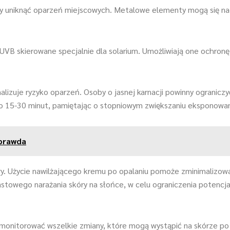
, aby uniknąć oparzeń miejscowych. Metalowe elementy mogą się n
UVB skierowane specjalnie dla solarium. Umożliwiają one ochronę
alizuje ryzyko oparzeń. Osoby o jasnej karnacji powinny ograniczy
o 15-30 minut, pamiętając o stopniowym zwiększaniu eksponowan
 prawda
ry. Użycie nawilżającego kremu po opalaniu pomoże zminimalizowa
iastowego narażania skóry na słońce, w celu ograniczenia potenc
monitorować wszelkie zmiany, które mogą wystąpić na skórze po k