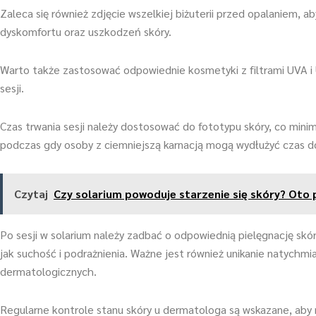
Zaleca się również zdjęcie wszelkiej biżuterii przed opalaniem
dyskomfortu oraz uszkodzeń skóry.
Warto także zastosować odpowiednie kosmetyki z filtrami UVA i 
sesji.
Czas trwania sesji należy dostosować do fototypu skóry, co minim
podczas gdy osoby z ciemniejszą karnacją mogą wydłużyć czas d
Czytaj
Czy solarium powoduje starzenie się skóry? Oto
Po sesji w solarium należy zadbać o odpowiednią pielęgnację skó
jak suchość i podrażnienia. Ważne jest również unikanie natychm
dermatologicznych.
Regularne kontrole stanu skóry u dermatologa są wskazane, aby 