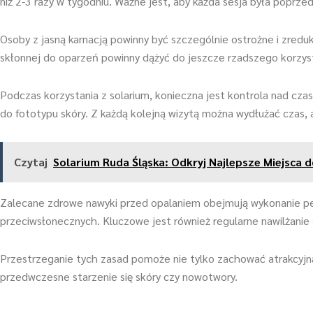
niż 2-3 razy w tygodniu. Ważne jest, aby każda sesja była poprz
Osoby z jasną karnacją powinny być szczególnie ostrożne i zreduk
skłonnej do oparzeń powinny dążyć do jeszcze rzadszego korzyst
Podczas korzystania z solarium, konieczna jest kontrola nad cza
do fototypu skóry. Z każdą kolejną wizytą można wydłużać czas, 
Czytaj
Solarium Ruda Śląska: Odkryj Najlepsze Miejsca 
Zalecane zdrowe nawyki przed opalaniem obejmują wykonanie pe
przeciwsłonecznych. Kluczowe jest również regularne nawilżanie s
Przestrzeganie tych zasad pomoże nie tylko zachować atrakcyjną
przedwczesne starzenie się skóry czy nowotwory.