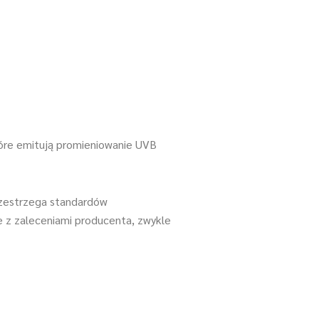
tóre emitują promieniowanie UVB
rzestrzega standardów
ie z zaleceniami producenta, zwykle