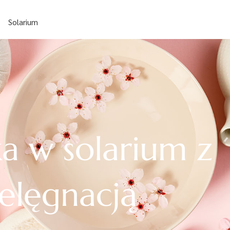
Solarium
ka w solarium z
elęgnacją