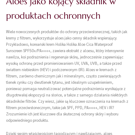
Aloes jako kojący składnik w
produktach ochronnych
Wiele nowoczesnych produktów do ochrony przeciwsłonecznej, takich jak
kremy z filtrem, wykorzystuje aloes jako cenny składnik wspierający.
Przykładowo, koreański krem Holika Holika Aloe Cica Waterproof
Sunscreen SPF50+/PA++++, zawiera ekstrakt z aloesu, który intensywnie
nawilża, koi podrażnienia i regeneruje skórę, jednocześnie zapewniając
wysoką ochronę przed promieniowaniem UV, UVA, UVB, a także przed
światłem niebieskim (HEV) i podczerwonym (IR). Aloes w kremach z
filtrem, zarówno chemicznym jak i mineralnym, często zawierających
tlenek cynku czy dwutlenek tytanu, jest idealnym uzupełnieniem,
ponieważ pomaga neutralizować potencjalne podrażnienia wynikające z
długotrwałej ekspozycji na słońce, a także z samego działania niektórych
składników filtrów. Czy wiesz, jakie są kluczowe oznaczenia na kremach z
filtrem przeciwsłonecznym, takie jak SPF, PPD, PA++++, HEV i IR?
Zrozumienie ich jest kluczowe dla skutecznej ochrony skóry i wyboru
odpowiedniego produktu.
Dzięki swoim właściwościom łagodzącym i nawilżającym, aloes