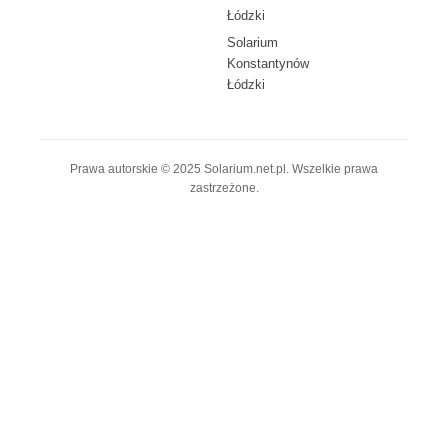
Łódzki
Solarium
Konstantynów
Łódzki
Prawa autorskie © 2025 Solarium.net.pl. Wszelkie prawa
zastrzeżone.
© 2025 solarium.net.pl • All Rights Reserved
Polityka prywatności