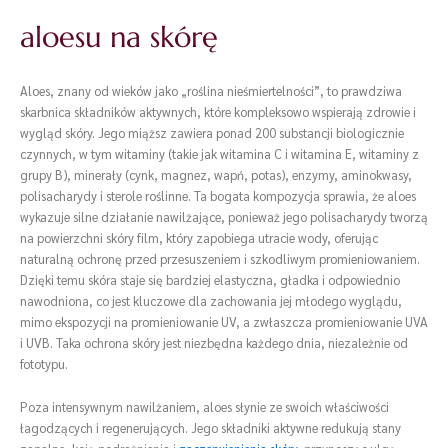
aloesu na skórę
Aloes, znany od wieków jako „roślina nieśmiertelności”, to prawdziwa
skarbnica składników aktywnych, które kompleksowo wspierają zdrowie i
wygląd skóry. Jego miąższ zawiera ponad 200 substancji biologicznie
czynnych, w tym witaminy (takie jak witamina C i witamina E, witaminy z
grupy B), minerały (cynk, magnez, wapń, potas), enzymy, aminokwasy,
polisacharydy i sterole roślinne. Ta bogata kompozycja sprawia, że aloes
wykazuje silne działanie nawilżające, ponieważ jego polisacharydy tworzą
na powierzchni skóry film, który zapobiega utracie wody, oferując
naturalną ochronę przed przesuszeniem i szkodliwym promieniowaniem.
Dzięki temu skóra staje się bardziej elastyczna, gładka i odpowiednio
nawodniona, co jest kluczowe dla zachowania jej młodego wyglądu,
mimo ekspozycji na promieniowanie UV, a zwłaszcza promieniowanie UVA
i UVB. Taka ochrona skóry jest niezbędna każdego dnia, niezależnie od
fototypu.
Poza intensywnym nawilżaniem, aloes słynie ze swoich właściwości
łagodzących i regenerujących. Jego składniki aktywne redukują stany