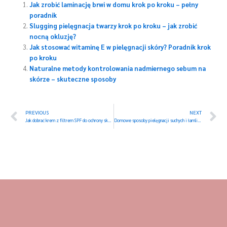
Jak zrobić laminację brwi w domu krok po kroku – pełny
poradnik
Slugging pielęgnacja twarzy krok po kroku – jak zrobić
nocną okluzję?
Jak stosować witaminę E w pielęgnacji skóry? Poradnik krok
po kroku
Naturalne metody kontrolowania nadmiernego sebum na
skórze – skuteczne sposoby
Prev
N
PREVIOUS
NEXT
Jak dobrać krem z filtrem SPF do ochrony skóry? Poradnik ekspertów
Domowe sposoby pielęgnacji suchych i łamliwych włosów – skuteczne porady