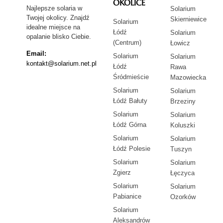
OKOLICE
Najlepsze solaria w
Solarium
Twojej okolicy. Znajdź
Skierniewice
Solarium
idealne miejsce na
Łódź
Solarium
opalanie blisko Ciebie.
(Centrum)
Łowicz
Email:
Solarium
Solarium
kontakt@solarium.net.pl
Łódź
Rawa
Śródmieście
Mazowiecka
Solarium
Solarium
Łódź Bałuty
Brzeziny
Solarium
Solarium
Łódź Górna
Koluszki
Solarium
Solarium
Łódź Polesie
Tuszyn
Solarium
Solarium
Zgierz
Łęczyca
Solarium
Solarium
Pabianice
Ozorków
Solarium
Aleksandrów