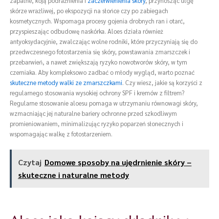
zapalne, koją podrażnienia i
zaczerwienienia skóry
, przynosząc ulgę
skórze wrażliwej, po ekspozycji na słońce czy po zabiegach
kosmetycznych. Wspomaga procesy gojenia drobnych ran i otarć,
przyspieszając odbudowę naskórka. Aloes działa również
antyoksydacyjnie, zwalczając wolne rodniki, które przyczyniają się do
przedwczesnego fotostarzenia się skóry, powstawania zmarszczek i
przebarwień, a nawet zwiększają ryzyko nowotworów skóry, w tym
czerniaka. Aby kompleksowo zadbać o młody wygląd, warto poznać
skuteczne metody walki ze zmarszczkami
. Czy wiesz, jakie są korzyści z
regularnego stosowania wysokiej ochrony SPF i kremów z filtrem?
Regularne stosowanie aloesu pomaga w utrzymaniu równowagi skóry,
wzmacniając jej naturalne bariery ochronne przed szkodliwym
promieniowaniem, minimalizując ryzyko poparzeń słonecznych i
wspomagając walkę z fotostarzeniem.
Czytaj
Domowe sposoby na ujędrnienie skóry –
skuteczne i naturalne metody