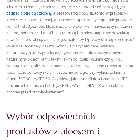
ich gojeniu i redukując obrzęki. Jeśli chcesz dowiedzieć się więcej,
jak
zadbać o cerę trądzikową
, aloes to wartościowy składnik. W przypadku
skóry suchej i podrażnionej, aloesowy żel aplikowany regularnie przywraca
komfort i elastyczność. Może służyć jako lekki krem nawilżający na dzień i
na noc, zwłaszcza dla osób z cerą tłustą lub mieszaną, które poszukują
nawilżenia bez obciążania. Jaki jest najlepszy typ skóry dla tego produktu?
Świeży żel aloesowy, często łączony z niacynamidem, kwasem
hialuronowym lub wąkrotką azjatycką, można także łączyć z innymi
naturalnymi składnikami, takimi jak miód, olejki roślinne czy glinki,
tworząc spersonalizowane maseczki pielęgnacyjne, które odpowiadają na
specyficzne potrzeby skóry, niezależnie od tego, czy wybierasz krem z
filtrem SPF 30 czy SPF 50. Czy wiesz, jaka jest definicja i znaczenie SPF
oraz innych oznaczeń takich jak PPD, PA++++, HEV i IR w kontekście
ochrony przed promieniowaniem?
Wybór odpowiednich
produktów z aloesem i