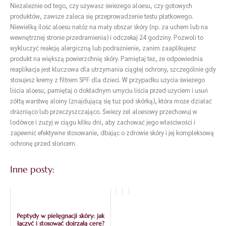
Niezależnie od tego, czy używasz świeżego aloesu, czy gotowych
produktów, zawsze zaleca się przeprowadzenie testu płatkowego.
Niewielką ilość aloesu nałóż na mały obszar skóry (np. za uchem lub na
wewnętrznej stronie przedramienia) i odczekaj 24 godziny. Pozwoli to
wykluczyć reakcję alergiczną lub podrażnienie, zanim zaaplikujesz
produkt na większą powierzchnię skóry. Pamiętaj też, że odpowiednia
reaplikacja jest kluczowa dla utrzymania ciągłej ochrony, szczególnie gdy
stosujesz kremy z filtrem SPF dla dzieci. W przypadku użycia świeżego
liścia aloesu, pamiętaj o dokładnym umyciu liścia przed użyciem i usuń
żółtą warstwę aloiny (znajdującą się tuż pod skórką), która może działać
drażniąco lub przeczyszczająco. Świeży żel aloesowy przechowuj w
lodówce i zużyj w ciągu kilku dni, aby zachować jego właściwości i
zapewnić efektywne stosowanie, dbając o zdrowie skóry i jej kompleksową
ochronę przed słońcem.
Inne posty:
Peptydy w pielęgnacji skóry: jak
łączyć i stosować dojrzałą cerę?