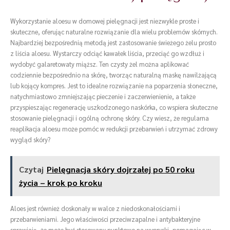
Wykorzystanie aloesu w domowej pielęgnacji jest niezwykle proste i
skuteczne, oferując naturalne rozwiązanie dla wielu problemów skórnych.
Najbardziej bezpośrednią metodą jest zastosowanie świeżego żelu prosto
z liścia aloesu. Wystarczy odciąć kawałek liścia, przeciąć go wzdłuż i
wydobyć galaretowaty miąższ. Ten czysty żel można aplikować
codziennie bezpośrednio na skórę, tworząc naturalną maskę nawilżającą
lub kojący kompres. Jest to idealne rozwiązanie na poparzenia słoneczne,
natychmiastowo zmniejszając pieczenie i zaczerwienienie, a także
przyspieszając regenerację uszkodzonego naskórka, co wspiera skuteczne
stosowanie pielęgnacji i ogólną ochronę skóry. Czy wiesz, że regularna
reaplikacja aloesu może pomóc w redukcji przebarwień i utrzymać zdrowy
wygląd skóry?
Czytaj
Pielęgnacja skóry dojrzałej po 50 roku
życia – krok po kroku
Aloes jest również doskonały w walce z niedoskonałościami i
przebarwieniami. Jego właściwości przeciwzapalne i antybakteryjne
sprawiają, że może być stosowany punktowo na wypryski, pomagając w