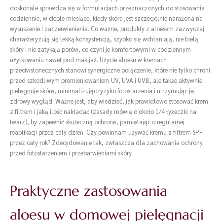
doskonale sprawdza się w formulacjach przeznaczonych do stosowania
codziennie, w ciepłe miesiące, kiedy skóra jest szczególnie narażona na
wysuszenie i zaczerwienienia. Co ważne, produkty z aloesem zazwyczaj
charakteryzują się lekką konsystencją, szybko się wchłaniają, nie bielą
skóry i nie zatykają porów, co czyni je komfortowymi w codziennym
użytkowaniu nawet pod makijaż. Użycie aloesu w kremach
przeciwsłonecznych stanowi synergiczne połączenie, które nie tylko chroni
przed szkodliwym promieniowaniem UV, UVA i UVB, ale także aktywnie
pielęgnuje skórę, minimalizując ryzyko fotostarzenia i utrzymując jej
zdrowy wygląd. Ważne jest, aby wiedzieć, jak prawidłowo stosować krem
z filtrem i jaką ilość nakładać (zasady mówią o około 1/4 łyżeczki na
twarz), by zapewnić skuteczną ochronę, pamiętając o regularnej
reaplikacji przez cały dzień. Czy powinnam używać kremu z filtrem SPF
przez cały rok? Zdecydowanie tak, zwłaszcza dla zachowania ochrony
przed fotostarzeniem i przebarwieniami skóry.
Praktyczne zastosowania
aloesu w domowej pielęgnacji