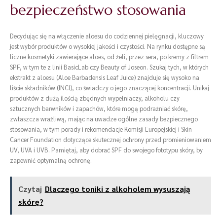
bezpieczeństwo stosowania
Decydując się na włączenie aloesu do codziennej pielęgnacji, kluczowy
jest wybór produktów o wysokiej jakości i czystości. Na rynku dostępne są
liczne kosmetyki zawierające aloes, od żeli, przez sera, po kremy z filtrem
SPF, w tym te z linii BasicLab czy Beauty of Joseon. Szukaj tych, w których
ekstrakt z aloesu (Aloe Barbadensis Leaf Juice) znajduje się wysoko na
liście składników (INCI), co świadczy o jego znaczącej koncentracji. Unikaj
produktów z dużą ilością zbędnych wypełniaczy, alkoholu czy
sztucznych barwników i zapachów, które mogą podrażniać skórę,
zwłaszcza wrażliwą, mając na uwadze ogólne zasady bezpiecznego
stosowania, w tym porady i rekomendacje Komisji Europejskiej i Skin
Cancer Foundation dotyczące skutecznej ochrony przed promieniowaniem
UV, UVA i UVB. Pamiętaj, aby dobrać SPF do swojego fototypu skóry, by
zapewnić optymalną ochronę.
Czytaj
Dlaczego toniki z alkoholem wysuszają
skórę?