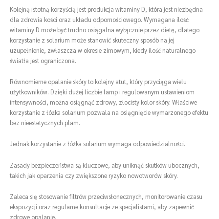
Kolejną istotną korzyścią jest produkcja witaminy D, która jest niezbędna
dla zdrowia kości oraz układu odpornościowego. Wymagana ilość
witaminy D może być trudno osiągalna wyłącznie przez dietę, dlatego
korzystanie z solarium może stanowić skuteczny sposób na jej
uzupełnienie, zwłaszcza w okresie zimowym, kiedy ilość naturalnego
światła jest ograniczona.
Równomierne opalanie skóry to kolejny atut, który przyciąga wielu
użytkowników. Dzięki dużej liczbie lamp i regulowanym ustawieniom
intensywności, można osiągnąć zdrowy, złocisty kolor skóry. Właściwe
korzystanie z łóżka solarium pozwala na osiągnięcie wymarzonego efektu
bez nieestetycznych plam.
Jednak korzystanie z łóżka solarium wymaga odpowiedzialności.
Zasady bezpieczeństwa są kluczowe, aby uniknąć skutków ubocznych,
takich jak oparzenia czy zwiększone ryzyko nowotworów skóry.
Zaleca się stosowanie filtrów przeciwsłonecznych, monitorowanie czasu
ekspozycji oraz regularne konsultacje ze specjalistami, aby zapewnić
zdrowe opalanie.