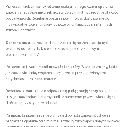
Pierwszym krokiem jest
określenie maksymalnego czasu opalania
.
Zaleca się, aby sesje nie przekraczały 15-20 minut, szczególnie dla osób
początkujących. Regularne opalanie powinno być dostosowane do
indywidualnej tolerancji skóry, co pozwoli uniknąć poparzeń i innych
efektów ubocznych.
Ochrona oczu
jest równie istotna. Zaleca się noszenie specjalnych
okularów ochronnych, które zabezpieczą przed szkodliwym
promieniowaniem UV.
Po każdej sesji warto
monitorować stan skóry
. Wszelkie zmiany, takie
jak zaczerwienienia, swędzenie czy nowe pieprzyki, powinny być
natychmiast zgłaszane lekarzowi.
Dodatkowo, warto dbać o odpowiednią
pielęgnację skóry
po opalaniu,
stosując nawilżające balsamy i unikać nadmiernego wystawiania się na
słońce między sesjami w solarium.
Pamiętaj, że przestrzeganie tych zasad pomoże zapewnić zdrowe i
bezpieczne opalanie oraz minimalizować ryzyko niepożądanych skutków.
Zrozumienie korzyści i zagrożeń związanych z użytkowaniem łóżek