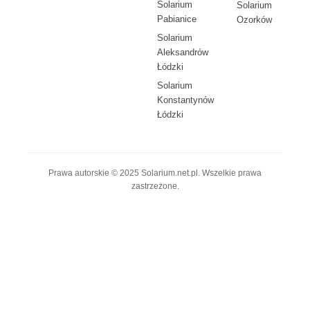
Solarium
Solarium
Pabianice
Ozorków
Solarium
Aleksandrów
Łódzki
Solarium
Konstantynów
Łódzki
Prawa autorskie © 2025 Solarium.net.pl. Wszelkie prawa
zastrzeżone.
© 2025 solarium.net.pl • All Rights Reserved
Polityka prywatności