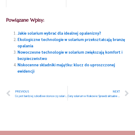
Powiązane Wpisy:
Jakie solarium wybrać dla idealnej opalenizny?
Ekologiczne technologie w solarium przekształcają branżę
opalania
Nowoczesne technologie w solarium zwiększają komfort i
bezpieczeństwo
Niskocenne składniki majątku: klucz do uproszczonej
ewidencji
Prev
N
PREVIOUS
NEXT
Co jest bardziej szkodliwe słońce czy solarium – porównanie ryzyka
Ceny solarium w Krakowie: Sprawdź aktualne oferty