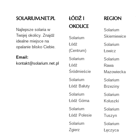
SOLARIUM.NET.PL
ŁÓDŹ I
REGION
OKOLICE
Najlepsze solaria w
Solarium
Twojej okolicy. Znajdź
Skierniewice
Solarium
idealne miejsce na
Łódź
Solarium
opalanie blisko Ciebie.
(Centrum)
Łowicz
Email:
Solarium
Solarium
kontakt@solarium.net.pl
Łódź
Rawa
Śródmieście
Mazowiecka
Solarium
Solarium
Łódź Bałuty
Brzeziny
Solarium
Solarium
Łódź Górna
Koluszki
Solarium
Solarium
Łódź Polesie
Tuszyn
Solarium
Solarium
Zgierz
Łęczyca