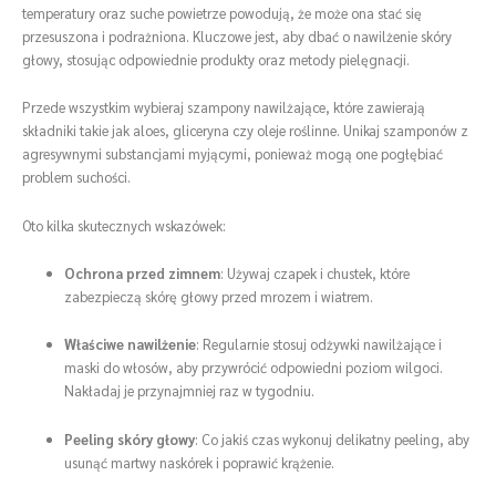
temperatury oraz suche powietrze powodują, że może ona stać się
przesuszona i podrażniona. Kluczowe jest, aby dbać o nawilżenie skóry
głowy, stosując odpowiednie produkty oraz metody pielęgnacji.
Przede wszystkim wybieraj szampony nawilżające, które zawierają
składniki takie jak aloes, gliceryna czy oleje roślinne. Unikaj szamponów z
agresywnymi substancjami myjącymi, ponieważ mogą one pogłębiać
problem suchości.
Oto kilka skutecznych wskazówek:
Ochrona przed zimnem
: Używaj czapek i chustek, które
zabezpieczą skórę głowy przed mrozem i wiatrem.
Właściwe nawilżenie
: Regularnie stosuj odżywki nawilżające i
maski do włosów, aby przywrócić odpowiedni poziom wilgoci.
Nakładaj je przynajmniej raz w tygodniu.
Peeling skóry głowy
: Co jakiś czas wykonuj delikatny peeling, aby
usunąć martwy naskórek i poprawić krążenie.