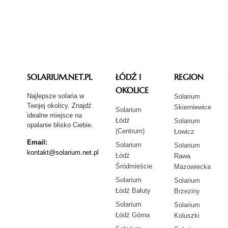
SOLARIUM.NET.PL
ŁÓDŹ I
REGION
OKOLICE
Najlepsze solaria w
Solarium
Twojej okolicy. Znajdź
Skierniewice
Solarium
idealne miejsce na
Łódź
Solarium
opalanie blisko Ciebie.
(Centrum)
Łowicz
Email:
Solarium
Solarium
kontakt@solarium.net.pl
Łódź
Rawa
Śródmieście
Mazowiecka
Solarium
Solarium
Łódź Bałuty
Brzeziny
Solarium
Solarium
Łódź Górna
Koluszki