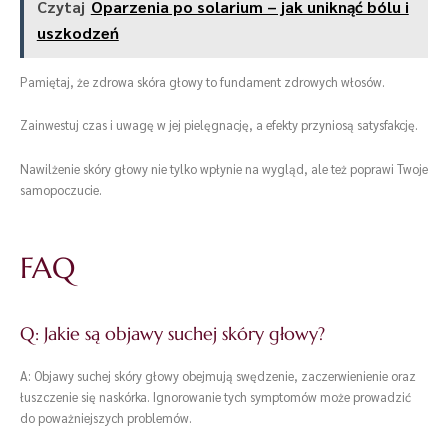
Czytaj
Oparzenia po solarium – jak uniknąć bólu i
uszkodzeń
Pamiętaj, że zdrowa skóra głowy to fundament zdrowych włosów.
Zainwestuj czas i uwagę w jej pielęgnację, a efekty przyniosą satysfakcję.
Nawilżenie skóry głowy nie tylko wpłynie na wygląd, ale też poprawi Twoje
samopoczucie.
FAQ
Q: Jakie są objawy suchej skóry głowy?
A: Objawy suchej skóry głowy obejmują swędzenie, zaczerwienienie oraz
łuszczenie się naskórka. Ignorowanie tych symptomów może prowadzić
do poważniejszych problemów.