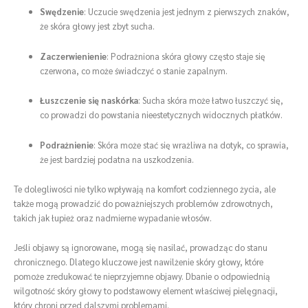
Swędzenie
: Uczucie swędzenia jest jednym z pierwszych znaków,
że skóra głowy jest zbyt sucha.
Zaczerwienienie
: Podrażniona skóra głowy często staje się
czerwona, co może świadczyć o stanie zapalnym.
Łuszczenie się naskórka
: Sucha skóra może łatwo łuszczyć się,
co prowadzi do powstania nieestetycznych widocznych płatków.
Podrażnienie
: Skóra może stać się wrażliwa na dotyk, co sprawia,
że jest bardziej podatna na uszkodzenia.
Te dolegliwości nie tylko wpływają na komfort codziennego życia, ale
także mogą prowadzić do poważniejszych problemów zdrowotnych,
takich jak łupież oraz nadmierne wypadanie włosów.
Jeśli objawy są ignorowane, mogą się nasilać, prowadząc do stanu
chronicznego. Dlatego kluczowe jest nawilżenie skóry głowy, które
pomoże zredukować te nieprzyjemne objawy. Dbanie o odpowiednią
wilgotność skóry głowy to podstawowy element właściwej pielęgnacji,
który chroni przed dalszymi problemami.