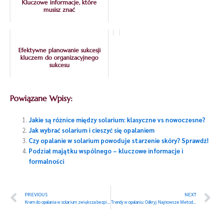
Kluczowe informacje, które
musisz znać
Efektywne planowanie sukcesji
kluczem do organizacyjnego
sukcesu
Powiązane Wpisy:
Jakie są różnice między solarium: klasyczne vs nowoczesne?
Jak wybrać solarium i cieszyć się opalaniem
Czy opalanie w solarium powoduje starzenie skóry? Sprawdź!
Podział majątku wspólnego – kluczowe informacje i
formalności
Prev
N
PREVIOUS
NEXT
Krem do opalania w solarium zwiększa bezpieczeństwo opalania
Trendy w opalaniu: Odkryj Najnowsze Metody i Techniki