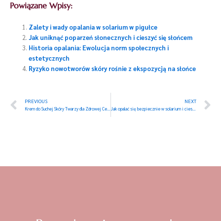
Powiązane Wpisy:
Zalety i wady opalania w solarium w pigułce
Jak uniknąć poparzeń słonecznych i cieszyć się słońcem
Historia opalania: Ewolucja norm społecznych i
estetycznych
Ryzyko nowotworów skóry rośnie z ekspozycją na słońce
Prev
N
PREVIOUS
NEXT
Krem do Suchej Skóry Twarzy dla Zdrowej Cery
Jak opalać się bezpiecznie w solarium i cieszyć się efektem