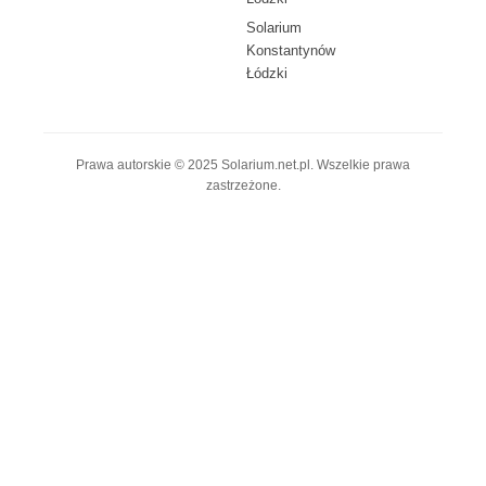
Solarium
Konstantynów
Łódzki
Prawa autorskie © 2025 Solarium.net.pl. Wszelkie prawa
zastrzeżone.
© 2025 solarium.net.pl • All Rights Reserved
Polityka prywatności