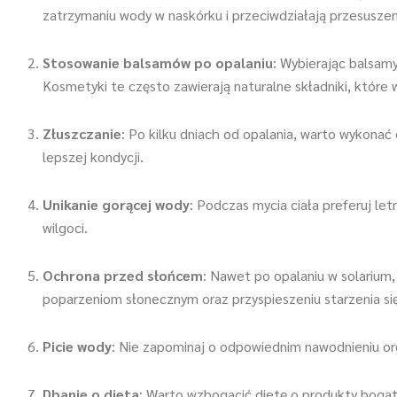
zatrzymaniu wody w naskórku i przeciwdziałają przesuszen
Stosowanie balsamów po opalaniu
: Wybierając balsamy
Kosmetyki te często zawierają naturalne składniki, które
Złuszczanie
: Po kilku dniach od opalania, warto wykona
lepszej kondycji.
Unikanie gorącej wody
: Podczas mycia ciała preferuj le
wilgoci.
Ochrona przed słońcem
: Nawet po opalaniu w solarium
poparzeniom słonecznym oraz przyspieszeniu starzenia się
Picie wody
: Nie zapominaj o odpowiednim nawodnieniu or
Dbanie o dieta
: Warto wzbogacić dietę o produkty bogate