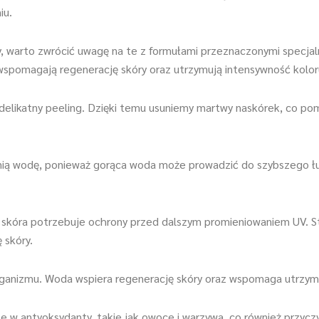
iu.
, warto zwrócić uwagę na te z formułami przeznaczonymi specjalni
 wspomagają regenerację skóry oraz utrzymują intensywność kolor
ć delikatny peeling. Dzięki temu usuniemy martwy naskórek, co p
tnią wodę, ponieważ gorąca woda może prowadzić do szybszego łus
, skóra potrzebuje ochrony przed dalszym promieniowaniem UV. St
 skóry.
ganizmu. Woda wspiera regenerację skóry oraz wspomaga utrzyman
 w antyoksydanty, takie jak owoce i warzywa, co również przyczyni