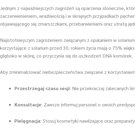
Jednym z najważniejszych zagrożeń są oparzenia słoneczne, które
zaczerwienieniem, wrażliwością i w skrajnych przypadkach pęche
objawiającego się zmarszczkami, przebarwieniami oraz utratą jędr
Najistotniejszym zagrożeniem związanym z opalaniem w solarium 
korzystające z solarium przed 30. rokiem życia mają o 75% więk
głęboko w skórę, co przyczynia się do uszkodzeń DNA komórek.
Aby zminimalizować niebezpieczeństwa związane z korzystaniem 
Przestrzegaj czasu sesji
: Nie przekraczaj zalecanych l
Konsultacje
: Zawsze informuj personel o swoich predys
Pielęgnacja
: Stosuj kosmetyki nawilżające oraz preparat