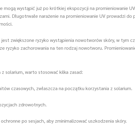
 mogą wystąpić już po krótkiej ekspozycji na promieniowanie UV.
rzami. Długotrwałe narażenie na promieniowanie UV prowadzi do 
ności.
jest zwiększone ryzyko wystąpienia nowotworów skóry, w tym czer
sze ryzyko zachorowania na ten rodzaj nowotworu. Promieniowani
z solarium, warto stosować kilka zasad:
imitów czasowych, zwłaszcza na początku korzystania z solarium.
pozycjach zdrowotnych.
y ochronne po sesjach, aby zminimalizować uszkodzenia skóry.