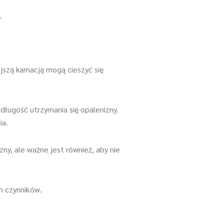
.
jszą karnacją mogą cieszyć się
ługość utrzymania się opalenizny.
ia.
ny, ale ważne jest również, aby nie
h czynników.