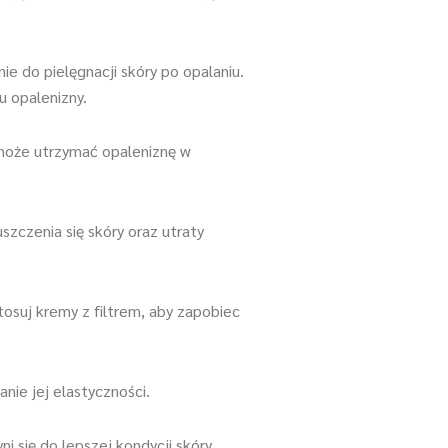
e do pielęgnacji skóry po opalaniu.
u opalenizny.
omoże utrzymać opaleniznę w
zczenia się skóry oraz utraty
osuj kremy z filtrem, aby zapobiec
ie jej elastyczności.
 się do lepszej kondycji skóry.