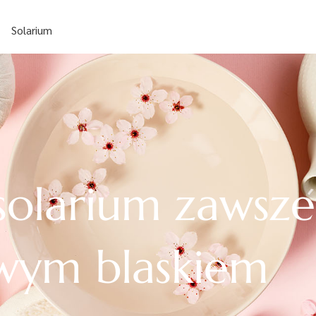
Solarium
solarium zawsze
wym blaskiem