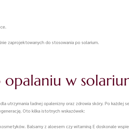
ńce.
alnie zaprojektowanych do stosowania po solarium.
 opalaniu w solariu
la utrzymania ładnej opalenizny oraz zdrowia skóry. Po każdej se
egenerację. Oto kilka istotnych wskazówek:
 kosmetyków. Balsamy z aloesem czy witaminą E doskonale wspier