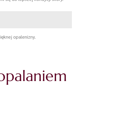
ięknej opalenizny.
 opalaniem