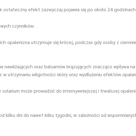
k ostateczny efekt zazwyczaj pojawia się po około 24 godzinach
zowych czynników:
ich opalenizna utrzymuje się krócej, podczas gdy osoby z ciemnie
 nawilżających oraz balsamów brązujących znacząco wpływa na d
 utrzymaniu wilgotności skóry oraz wydłużeniu efektów opalan
 solarium może prowadzić do intensywniejszej i trwalszej opaleniz
d kilku dni do nawet kilku tygodni, w zależności od wspomnianyc