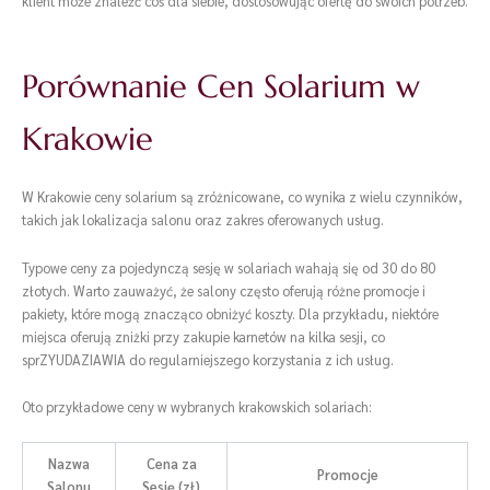
klient może znaleźć coś dla siebie, dostosowując ofertę do swoich potrzeb.
Porównanie Cen Solarium w
Krakowie
W Krakowie ceny solarium są zróżnicowane, co wynika z wielu czynników,
takich jak lokalizacja salonu oraz zakres oferowanych usług.
Typowe ceny za pojedynczą sesję w solariach wahają się od 30 do 80
złotych. Warto zauważyć, że salony często oferują różne promocje i
pakiety, które mogą znacząco obniżyć koszty. Dla przykładu, niektóre
miejsca oferują zniżki przy zakupie karnetów na kilka sesji, co
sprZYUDAZIAWIA do regularniejszego korzystania z ich usług.
Oto przykładowe ceny w wybranych krakowskich solariach:
Nazwa
Cena za
Promocje
Salonu
Sesję (zł)