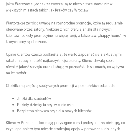
jak w Warszawie, jednak zazwyczaj są to nieco niższe stawki niż w
większych miastach takich jak Kraków czy Wrocław.
Warto także zwrócić uwagę na różnorodne promocje, które są regularnie
oferowane przez salony. Niektóre z nich oferują zniżki dla nowych
klientów, pakiety promocyjne na więcej sesji, a także tzw. „happy hours”, w
których ceny są obniżone.
Opinie klientów często podkreślają, że warto zapoznać się z aktualnymi
rabatami, aby znaleźć najkorzystniejsze oferty. Klienci chwalą sobie
również jakość sprzętu oraz obsługę w poznańskich salonach, co wpływa
na ich wybór.
Oto kilka najczęściej spotykanych promocji w poznańskich solariach:
Zniżki dla studentów
Pakiety dziesięciu sesji w cenie ośmiu
Bezpłatna pierwsza sesja dla nowych klientów
Klienci w Poznaniu doceniają przystępne ceny i profesjonalną obsługę, co
czyni opalanie w tym mieście atrakcyjną opcją w porównaniu do innych