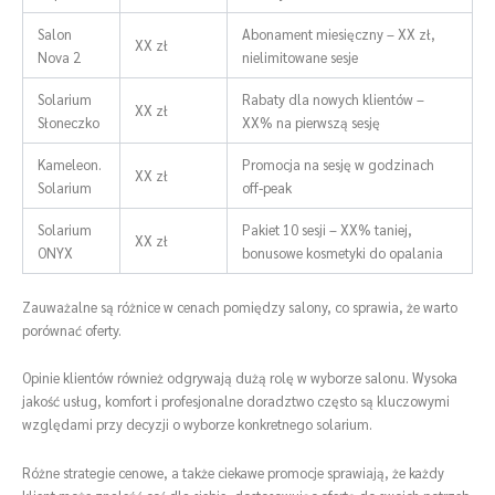
Salon
Abonament miesięczny – XX zł,
XX zł
Nova 2
nielimitowane sesje
Solarium
Rabaty dla nowych klientów –
XX zł
Słoneczko
XX% na pierwszą sesję
Kameleon.
Promocja na sesję w godzinach
XX zł
Solarium
off-peak
Solarium
Pakiet 10 sesji – XX% taniej,
XX zł
ONYX
bonusowe kosmetyki do opalania
Zauważalne są różnice w cenach pomiędzy salony, co sprawia, że warto
porównać oferty.
Opinie klientów również odgrywają dużą rolę w wyborze salonu. Wysoka
jakość usług, komfort i profesjonalne doradztwo często są kluczowymi
względami przy decyzji o wyborze konkretnego solarium.
Różne strategie cenowe, a także ciekawe promocje sprawiają, że każdy