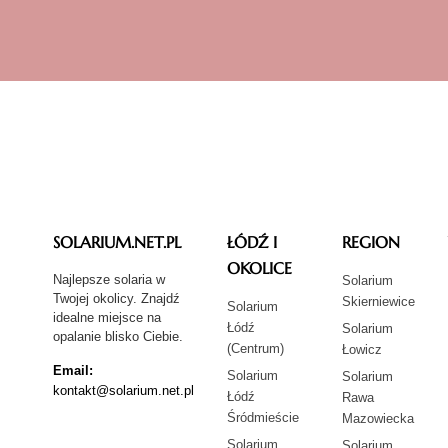
SOLARIUM.NET.PL
ŁÓDŹ I
REGION
OKOLICE
Najlepsze solaria w
Solarium
Twojej okolicy. Znajdź
Skierniewice
Solarium
idealne miejsce na
Łódź
Solarium
opalanie blisko Ciebie.
(Centrum)
Łowicz
Email:
Solarium
Solarium
kontakt@solarium.net.pl
Łódź
Rawa
Śródmieście
Mazowiecka
Solarium
Solarium