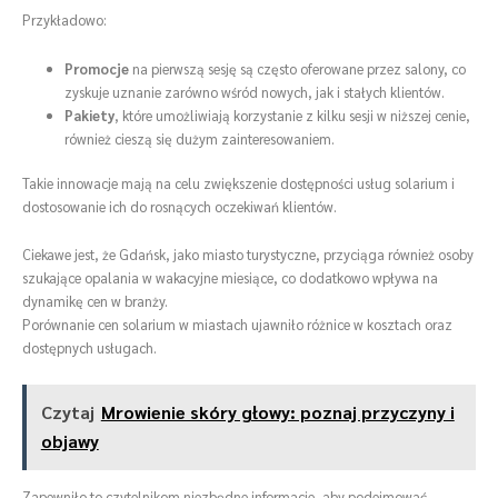
Przykładowo:
Promocje
na pierwszą sesję są często oferowane przez salony, co
zyskuje uznanie zarówno wśród nowych, jak i stałych klientów.
Pakiety
, które umożliwiają korzystanie z kilku sesji w niższej cenie,
również cieszą się dużym zainteresowaniem.
Takie innowacje mają na celu zwiększenie dostępności usług solarium i
dostosowanie ich do rosnących oczekiwań klientów.
Ciekawe jest, że Gdańsk, jako miasto turystyczne, przyciąga również osoby
szukające opalania w wakacyjne miesiące, co dodatkowo wpływa na
dynamikę cen w branży.
Porównanie cen solarium w miastach ujawniło różnice w kosztach oraz
dostępnych usługach.
Czytaj
Mrowienie skóry głowy: poznaj przyczyny i
objawy
Zapewniło to czytelnikom niezbędne informacje, aby podejmować