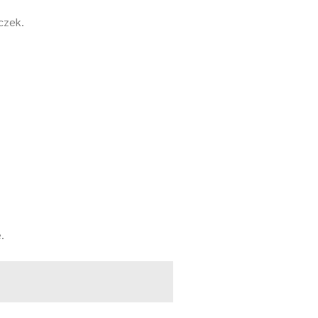
czek.
.