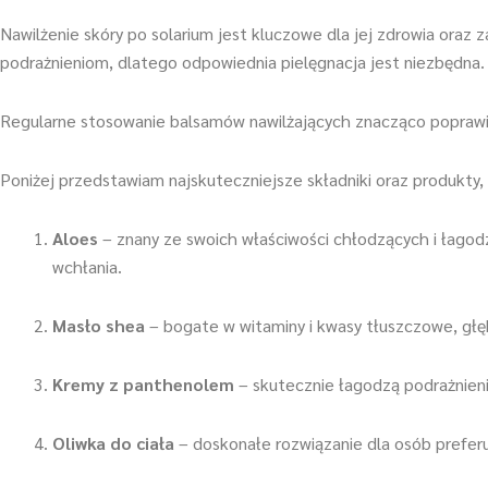
Nawilżenie skóry po solarium jest kluczowe dla jej zdrowia oraz
podrażnieniom, dlatego odpowiednia pielęgnacja jest niezbędna.
Regularne stosowanie balsamów nawilżających znacząco poprawia 
Poniżej przedstawiam najskuteczniejsze składniki oraz produkty,
Aloes
– znany ze swoich właściwości chłodzących i łagodzą
wchłania.
Masło shea
– bogate w witaminy i kwasy tłuszczowe, głęb
Kremy z panthenolem
– skutecznie łagodzą podrażnieni
Oliwka do ciała
– doskonałe rozwiązanie dla osób preferu