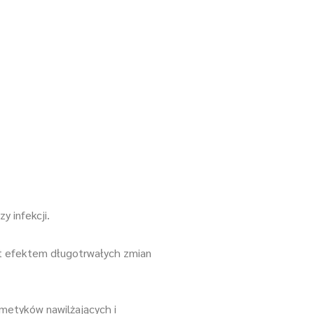
y infekcji.
st efektem długotrwałych zmian
metyków nawilżających i