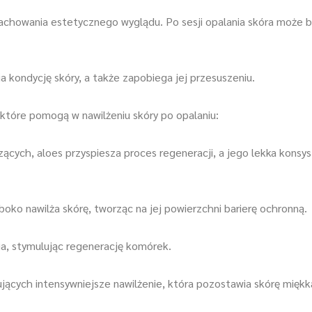
 zachowania estetycznego wyglądu. Po sesji opalania skóra może b
kondycję skóry, a także zapobiega jej przesuszeniu.
 które pomogą w nawilżeniu skóry po opalaniu:
cych, aloes przyspiesza proces regeneracji, a jego lekka konsyst
oko nawilża skórę, tworząc na jej powierzchni barierę ochronną.
a, stymulując regenerację komórek.
jących intensywniejsze nawilżenie, która pozostawia skórę miękką