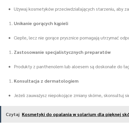
Używaj kosmetyków przeciwdziałających starzeniu, aby z
Unikanie gorących kąpieli
Ciepłe, lecz nie gorące prysznice pomagają utrzymać odpo
Zastosowanie specjalistycznych preparatów
Produkty z panthenolem lub aloesem są doskonałe do łag
Konsultacja z dermatologiem
Jeżeli zauważysz niepokojące zmiany skórne, skonsultuj 
Czytaj
Kosmetyki do opalania w solarium dla pięknej sk