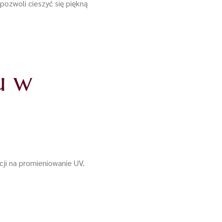
ozwoli cieszyć się piękną
u w
ji na promieniowanie UV.