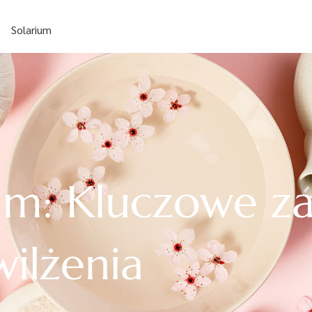
Solarium
ium: Kluczowe z
wilżenia