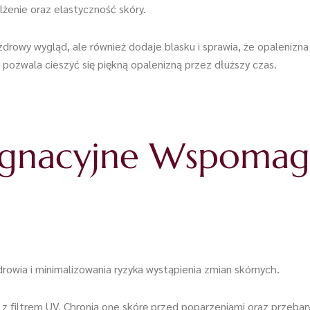
żenie oraz elastyczność skóry.
drowy wygląd, ale również dodaje blasku i sprawia, że opalenizna 
a pozwala cieszyć się piękną opalenizną przez dłuższy czas.
elęgnacyjne Wspomag
drowia i minimalizowania ryzyka wystąpienia zmian skórnych.
z filtrem UV. Chronią one skórę przed poparzeniami oraz przeba