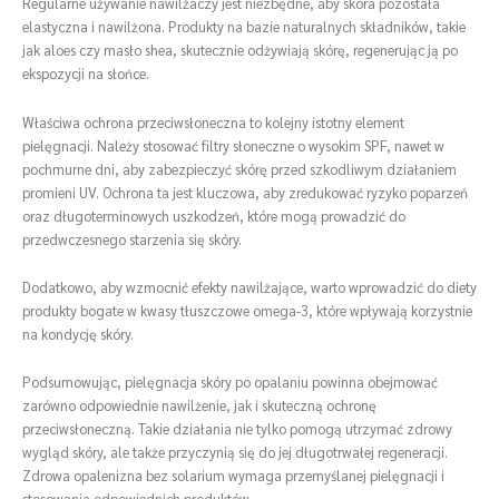
Regularne używanie nawilżaczy jest niezbędne, aby skóra pozostała
elastyczna i nawilżona. Produkty na bazie naturalnych składników, takie
jak aloes czy masło shea, skutecznie odżywiają skórę, regenerując ją po
ekspozycji na słońce.
Właściwa ochrona przeciwsłoneczna to kolejny istotny element
pielęgnacji. Należy stosować filtry słoneczne o wysokim SPF, nawet w
pochmurne dni, aby zabezpieczyć skórę przed szkodliwym działaniem
promieni UV. Ochrona ta jest kluczowa, aby zredukować ryzyko poparzeń
oraz długoterminowych uszkodzeń, które mogą prowadzić do
przedwczesnego starzenia się skóry.
Dodatkowo, aby wzmocnić efekty nawilżające, warto wprowadzić do diety
produkty bogate w kwasy tłuszczowe omega-3, które wpływają korzystnie
na kondycję skóry.
Podsumowując, pielęgnacja skóry po opalaniu powinna obejmować
zarówno odpowiednie nawilżenie, jak i skuteczną ochronę
przeciwsłoneczną. Takie działania nie tylko pomogą utrzymać zdrowy
wygląd skóry, ale także przyczynią się do jej długotrwałej regeneracji.
Zdrowa opalenizna bez solarium wymaga przemyślanej pielęgnacji i
stosowania odpowiednich produktów.