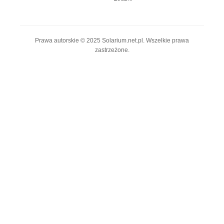
Prawa autorskie © 2025 Solarium.net.pl. Wszelkie prawa
zastrzeżone.
© 2025 solarium.net.pl • All Rights Reserved
Polityka prywatności