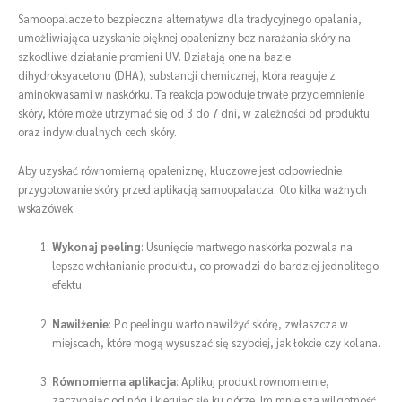
Samoopalacze to bezpieczna alternatywa dla tradycyjnego opalania,
umożliwiająca uzyskanie pięknej opalenizny bez narażania skóry na
szkodliwe działanie promieni UV. Działają one na bazie
dihydroksyacetonu (DHA), substancji chemicznej, która reaguje z
aminokwasami w naskórku. Ta reakcja powoduje trwałe przyciemnienie
skóry, które może utrzymać się od 3 do 7 dni, w zależności od produktu
oraz indywidualnych cech skóry.
Aby uzyskać równomierną opaleniznę, kluczowe jest odpowiednie
przygotowanie skóry przed aplikacją samoopalacza. Oto kilka ważnych
wskazówek:
Wykonaj peeling
: Usunięcie martwego naskórka pozwala na
lepsze wchłanianie produktu, co prowadzi do bardziej jednolitego
efektu.
Nawilżenie
: Po peelingu warto nawilżyć skórę, zwłaszcza w
miejscach, które mogą wysuszać się szybciej, jak łokcie czy kolana.
Równomierna aplikacja
: Aplikuj produkt równomiernie,
zaczynając od nóg i kierując się ku górze. Im mniejsza wilgotność