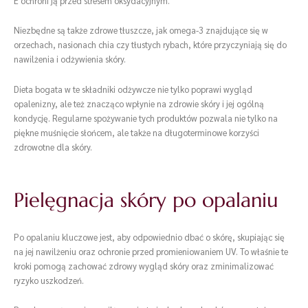
E ochroni ją przed stresem oksydacyjnym.
Niezbędne są także zdrowe tłuszcze, jak omega-3 znajdujące się w
orzechach, nasionach chia czy tłustych rybach, które przyczyniają się do
nawilżenia i odżywienia skóry.
Dieta bogata w te składniki odżywcze nie tylko poprawi wygląd
opalenizny, ale też znacząco wpłynie na zdrowie skóry i jej ogólną
kondycję. Regularne spożywanie tych produktów pozwala nie tylko na
piękne muśnięcie słońcem, ale także na długoterminowe korzyści
zdrowotne dla skóry.
Pielęgnacja skóry po opalaniu
Po opalaniu kluczowe jest, aby odpowiednio dbać o skórę, skupiając się
na jej nawilżeniu oraz ochronie przed promieniowaniem UV. To właśnie te
kroki pomogą zachować zdrowy wygląd skóry oraz zminimalizować
ryzyko uszkodzeń.