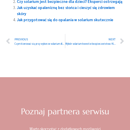
Czy solarium jest bezpieczne dla dzieci? Eksperci ostrzegają
Jak uzyskać opaleniznę bez słońca i cieszyć się zdrowiem
skóry
Jak przygotować się do opalania w solarium skutecznie
Prev
N
PREVIOUS
NEXT
Czym kierować się przy wyborze solarium dla zdrowego opalania
Wybór solarium kwestie bezpieczeństwa: Kluczowe czynniki ochrony
Poznaj partnera serwisu
Warto skorzystać z dodatkowych możliwości