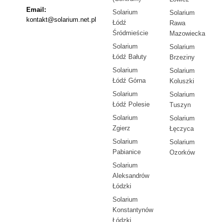
Email:
Solarium
Solarium
kontakt@solarium.net.pl
Łódź
Rawa
Śródmieście
Mazowiecka
Solarium
Solarium
Łódź Bałuty
Brzeziny
Solarium
Solarium
Łódź Górna
Koluszki
Solarium
Solarium
Łódź Polesie
Tuszyn
Solarium
Solarium
Zgierz
Łęczyca
Solarium
Solarium
Pabianice
Ozorków
Solarium
Aleksandrów
Łódzki
Solarium
Konstantynów
Łódzki