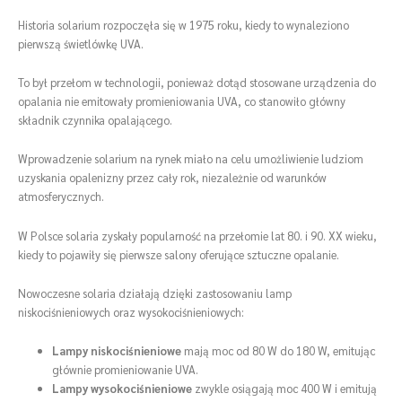
Historia solarium rozpoczęła się w 1975 roku, kiedy to wynaleziono
pierwszą świetlówkę UVA.
To był przełom w technologii, ponieważ dotąd stosowane urządzenia do
opalania nie emitowały promieniowania UVA, co stanowiło główny
składnik czynnika opalającego.
Wprowadzenie solarium na rynek miało na celu umożliwienie ludziom
uzyskania opalenizny przez cały rok, niezależnie od warunków
atmosferycznych.
W Polsce solaria zyskały popularność na przełomie lat 80. i 90. XX wieku,
kiedy to pojawiły się pierwsze salony oferujące sztuczne opalanie.
Nowoczesne solaria działają dzięki zastosowaniu lamp
niskociśnieniowych oraz wysokociśnieniowych:
Lampy niskociśnieniowe
mają moc od 80 W do 180 W, emitując
głównie promieniowanie UVA.
Lampy wysokociśnieniowe
zwykle osiągają moc 400 W i emitują