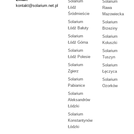
Solarium
Solarium
kontakt@solarium.net.pl
Łódź
Rawa
Śródmieście
Mazowiecka
Solarium
Solarium
Łódź Bałuty
Brzeziny
Solarium
Solarium
Łódź Górna
Koluszki
Solarium
Solarium
Łódź Polesie
Tuszyn
Solarium
Solarium
Zgierz
Łęczyca
Solarium
Solarium
Pabianice
Ozorków
Solarium
Aleksandrów
Łódzki
Solarium
Konstantynów
Łódzki