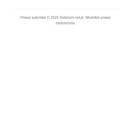
Prawa autorskie © 2025 Solarium.net.pl. Wszelkie prawa
zastrzeżone.
© 2025 solarium.net.pl • All Rights Reserved
Polityka prywatności