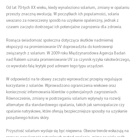
Od lat 70-tych XX wieku, kiedy wynaleziono solarium, zmiany w opalaniu
przeszły znaczną ewolucję. W początkach ich popularności, solaria
uważano za nowoczesny sposób na uzyskanie opalenizny, jednak z
czasem zaczęto dostrzegać ich potencjalne zagrożenia dla zdrowia.
Rosnąca świadomość społeczna dotycząca skutków nadmiernej
ekspozycji na promieniowanie UV doprowadziła do kontrowersji
związanych z solarium. W 2009 roku Międzynarodowa Agencja Badań
nad Rakiem uznała promieniowanie UV za czynnik ryzyka rakotwórczego,
co wywołało falę krytyki pod adresem tego typu urządzeń.
W odpowiedzi na te obawy zaczęto wprowadzać przepisy regulujące
korzystanie z solariów. Wprowadzono ograniczenia wiekowe oraz
konieczność informowania klientów o potencjalnych zagrożeniach.
Równocześnie, zmiany w postrzeganiu solarium wpłynęły na rozwój
alternatyw dla standardowego opalania, takich jak samoopalacze czy
opalanie natryskowe, które oferują bezpieczniejsze sposoby na uzyskanie
pożądanego koloru skóry.
Przyszłość solarium wydaje się być niepewna. Obecne trende wskazują na
rosnącą popularność naturalnych metod opalania, mimo że wiele osób