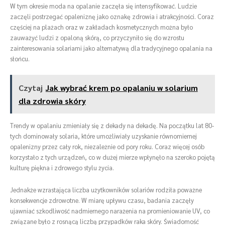
W tym okresie moda na opalanie zaczęła się intensyfikować. Ludzie
zaczęli postrzegać opaleniznę jako oznakę zdrowia i atrakcyjności. Coraz
częściej na plażach oraz w zakładach kosmetycznych można było
zauważyć ludzi z opaloną skórą, co przyczyniło się do wzrostu
zainteresowania solariami jako alternatywą dla tradycyjnego opalania na
słońcu.
Czytaj
Jak wybrać krem po opalaniu w solarium
dla zdrowia skóry
Trendy w opalaniu zmieniały się z dekady na dekadę. Na początku lat 80-
tych dominowały solaria, które umożliwiały uzyskanie równomiernej
opalenizny przez cały rok, niezależnie od pory roku. Coraz więcej osób
korzystało z tych urządzeń, co w dużej mierze wpłynęło na szeroko pojętą
kulturę piękna i zdrowego stylu życia.
Jednakże wzrastająca liczba użytkowników solariów rodziła poważne
konsekwencje zdrowotne. W miarę upływu czasu, badania zaczęły
ujawniać szkodliwość nadmiernego narażenia na promieniowanie UV, co
związane było z rosnącą liczbą przypadków raka skóry. Świadomość