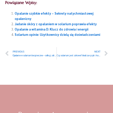
Powiązane Wpisy:
Opalanie szybkie efekty – Sekrety natychmiastowej
opalenizny
Jadanie skóry z opalaniem w solarium poprawia efekty
Opalanie a witamina D: Klucz do zdrowia i energii
Solarium opinie: Użytkownicy dzielą się doświadczeniami
Prev
N
PREVIOUS
NEXT
Opalanie w solarium bezpieczne – odkryj zdrowe metody
Czy solarium jest zdrowe? Analiza ryzyk i korzyści