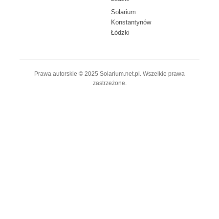
Solarium
Konstantynów
Łódzki
Prawa autorskie © 2025 Solarium.net.pl. Wszelkie prawa
zastrzeżone.
© 2025 solarium.net.pl • All Rights Reserved
Polityka prywatności