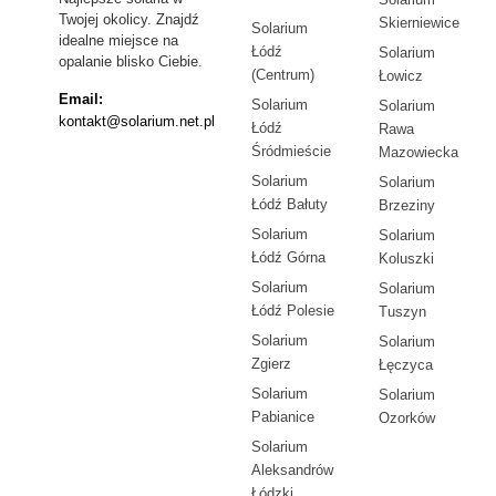
Twojej okolicy. Znajdź
Skierniewice
Solarium
idealne miejsce na
Łódź
Solarium
opalanie blisko Ciebie.
(Centrum)
Łowicz
Email:
Solarium
Solarium
kontakt@solarium.net.pl
Łódź
Rawa
Śródmieście
Mazowiecka
Solarium
Solarium
Łódź Bałuty
Brzeziny
Solarium
Solarium
Łódź Górna
Koluszki
Solarium
Solarium
Łódź Polesie
Tuszyn
Solarium
Solarium
Zgierz
Łęczyca
Solarium
Solarium
Pabianice
Ozorków
Solarium
Aleksandrów
Łódzki