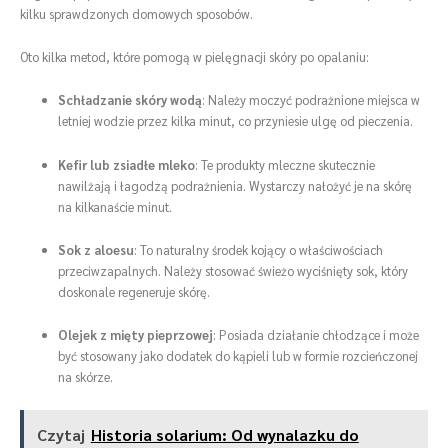
kilku sprawdzonych domowych sposobów.
Oto kilka metod, które pomogą w pielęgnacji skóry po opalaniu:
Schładzanie skóry wodą
: Należy moczyć podrażnione miejsca w
letniej wodzie przez kilka minut, co przyniesie ulgę od pieczenia.
Kefir lub zsiadłe mleko
: Te produkty mleczne skutecznie
nawilżają i łagodzą podrażnienia. Wystarczy nałożyć je na skórę
na kilkanaście minut.
Sok z aloesu
: To naturalny środek kojący o właściwościach
przeciwzapalnych. Należy stosować świeżo wyciśnięty sok, który
doskonale regeneruje skórę.
Olejek z mięty pieprzowej
: Posiada działanie chłodzące i może
być stosowany jako dodatek do kąpieli lub w formie rozcieńczonej
na skórze.
Czytaj
Historia solarium: Od wynalazku do